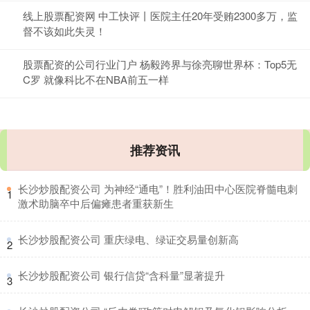
线上股票配资网 中工快评丨医院主任20年受贿2300多万，监
督不该如此失灵！
股票配资的公司行业门户 杨毅跨界与徐亮聊世界杯：Top5无
C罗 就像科比不在NBA前五一样
推荐资讯
​长沙炒股配资公司 为神经“通电”！胜利油田中心医院脊髓电刺
1
激术助脑卒中后偏瘫患者重获新生
​长沙炒股配资公司 重庆绿电、绿证交易量创新高
2
​长沙炒股配资公司 银行信贷“含科量”显著提升
3