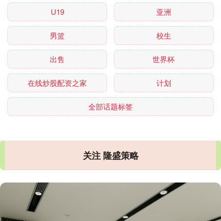
U19
亚洲
男篮
校生
出售
世界杯
在线炒股配资之家
计划
全部话题标签
关注 隆盛策略