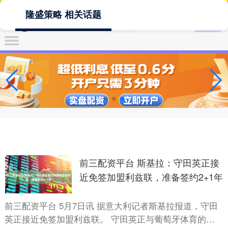
隆盛策略 相关话题
前三配资平台 斯基拉：守田英正接
近免签加盟利兹联，准备签约2+1年
前三配资平台 5月7日讯 据意大利记者斯基拉报道，守田
英正接近免签加盟利兹联。 守田英正与葡萄牙体育的合